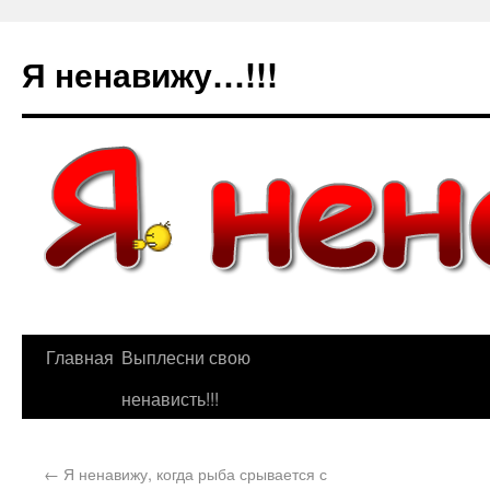
Я ненавижу…!!!
Главная
Выплесни свою
ненависть!!!
←
Я ненавижу, когда рыба срывается с