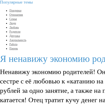
Популярные темы
Придирки
Отношения
Семья
Люди
Любовь
Родители
Девушка
Аморальность
Работа
Парень
Я ненавижу экономию род
Ненавижу экономию родителей! Они
сестре с её любовью к «катанию на 
рублей за одно занятие, а также на
катается! Отец тратит кучу денег н