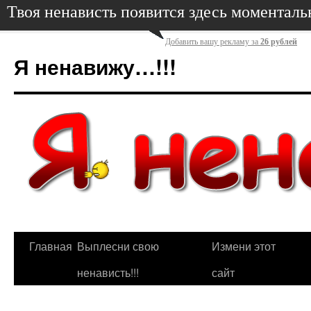
Твоя ненависть появится здесь моменталь
Добавить вашу рекламу за
26 рублей
Я ненавижу…!!!
Главная
Выплесни свою
Измени этот
ненависть!!!
сайт