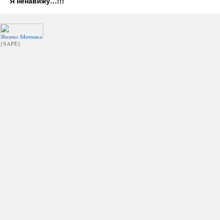
Я ненавижу…!!!
{SAPE}