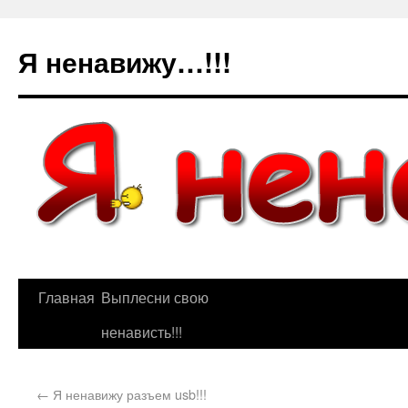
Я ненавижу…!!!
Главная
Выплесни свою
ненависть!!!
←
Я ненавижу разъем usb!!!