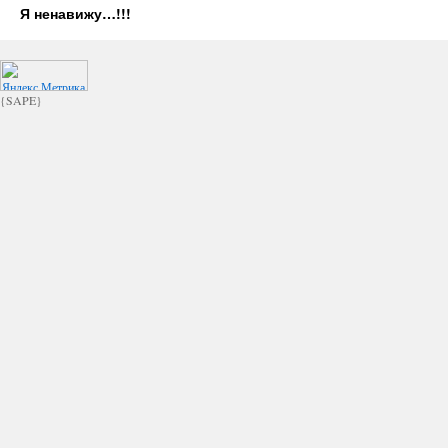
Я ненавижу…!!!
{SAPE}