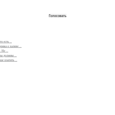
 есть ...
ика о халяве ...
 Не ...
ы должны ...
е платить ...