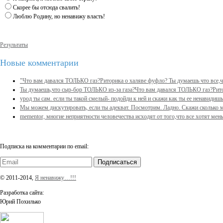
Скорее бы отсюда свалить!
Люблю Родину, но ненавижу власть!
Результаты
Новые комментарии
"Что вам давался ТОЛЬКО газ?Риторика о халяве фуфло? Ты думаешь что все,что
Ты думаешь,что сыр-бор ТОЛЬКО из-за газа?Что вам давался ТОЛЬКО газ?Ритор
урод ты сам. если ты такой смелый- подойди к ней и скажи как ты ее ненавидишь.
Мы можем дискутировать, если ты адекват. Посмотрим. Ладно. Скажи сколько м
mementor, многие неприятности человечества исходят от того,что все хотят меньш
Подписка на комментарии по email:
Подписаться
© 2011-2014,
Я ненавижу…!!!
Разработка сайта:
Юрий Похилько