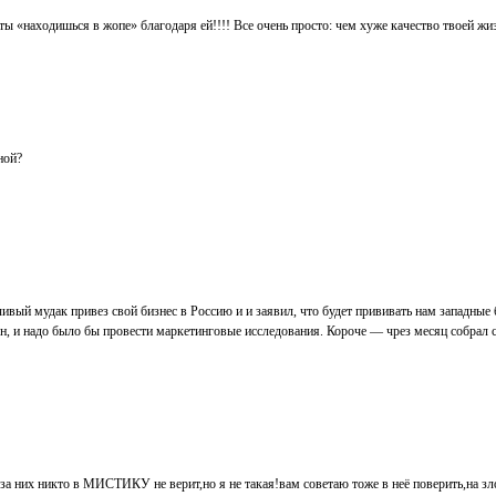
И ты «находишься в жопе» благодаря ей!!!! Все очень просто: чем хуже качество твоей 
ной?
чивый мудак привез свой бизнес в Россию и и заявил, что будет прививать нам западные 
 нужен, и надо было бы провести маркетинговые исследования. Короче — чрез месяц собра
а них никто в МИСТИКУ не верит,но я не такая!вам советаю тоже в неё поверить,на зл