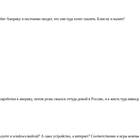
т Америку и постоянно пиздят, что они туда хотят свалить. Блин ну и валите!
зароботки в америку, потом резко смылся оттуда домой в Россию, и в жисть туда никогда
зуете и windows/android? А само устройство, а интернет? Соответственно и игры компь