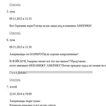
Ответить
луна
09.11.2013 в 11:33
Вот Германия норм!Гитлер на нас напал,под вллиянием АМЕРИКИ!
Ответить
луна
09.11.2013 в 11:10
Американцы-это БАНКРОТЫ,но хорошо ваоружённные!
И ФЭЙСБУК.Америка читает всё что мы пишем!!!Представим:
ктото ннапишет-НЕНАВИЖУ АМЕРИКУ!Потом приедеш туда,а на таожне не в
ГАААДЫЫЫ!!!!!!!!!!!!!!!!!!!!!!!!!!!!!!!!!!!!!!!!!!!!!!!!!!!!!!!!!!!!!!!!!!!!!!
Ответить
эгегей
22.01.2014 в 19:09
Американцы твари тупые.
Взорвали херасиму и все на нас сперла