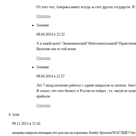
От того что, Америка живет всегда за счет других государств. 
Ответить
Аноним
08.04.2014 в 22:32
А в какой жопе? Экономической? Интеллектуальной? Нравствен
Вылезим мы из той жопы.
Ответить
Аноним
08.04.2014 в 22:27
Лет 7 назад косвенно работал с одним пиндосом из штатов. Знос
Я сказал, что этот бизнесс в России не пойдет , т.к. нахуй не
прибыли.
Ответить
луна
09.11.2013 в 11:42
америка наврала японцам,что россия на херасиму бомбу бросила!НАГЛЫЕ!!!из-з