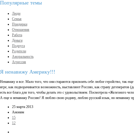
Популярные темы
Люди
Семья
Придирки
Отношения
Работа
Деньги
Подруга
Родители
Аморальность
Агрессия
Я ненавижу Америку!!!
Ненавижу и все. Мало того, что они стараются присвоить себе любое геройство, так ещ
игре, как подворачивается возможность, выставляют Россию, как страну дегенератов (да,
есть все блага для того, чтобы делать это с удовольствием. Посмотрела «Железного ч
А еще я ненавижу Россию! Я люблю свою родину, люблю русский язык, но ненавижу пра
25 марта 2013
Аноним
15
12