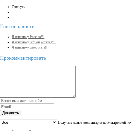
Твитнуть
Еще
ненависти
Я ненавижу Россию!!!
Я ненавижу, что он уезжает!!!
Я ненавижу свою мать!!!
Прокомментировать
Добавить
Получать новые комментарии по электронной по