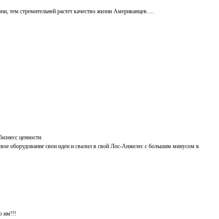
жизни, тем стремительней растет качество жизни Американцев….
бизнесс ценности.
л свое оборудование свои идеи и свалил в свой Лос-Анжелес с большим минусом в
о им!!!