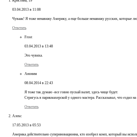
Кристина, 19
03.04.2013 в 11:08
Чуваак! Я тоже ненавижу Америку, а еще больше ненавижу русских, которые любя
Ответить
Frost
03.04.2013 в 13:48
Это чувиха.
Ответить
Аноним
08.04.2014 в 22:43
Я тоже так думаю -все говно пускай валит, здесь чище будет.
Стригусь в парикмахерской у одного мастера. Рассказывал, что ездил на 
Ответить
Алекс
17.05.2013 в 05:53
Америка действительно супериновационна, кто изобрел комп, который вы исполь