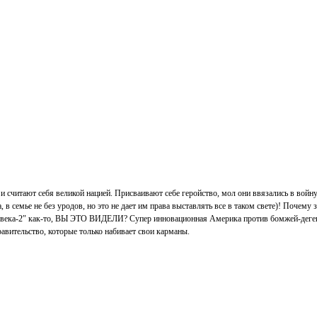
е и считают себя великой нацией. Присваивают себе геройство, мол они ввязались в во
 в семье не без уродов, но это не дает им права выставлять все в таком свете)! Почему
еловека-2″ как-то, ВЫ ЭТО ВИДЕЛИ? Супер инновационная Америка против бомжей-дегене
вительство, которые только набивает свои карманы.