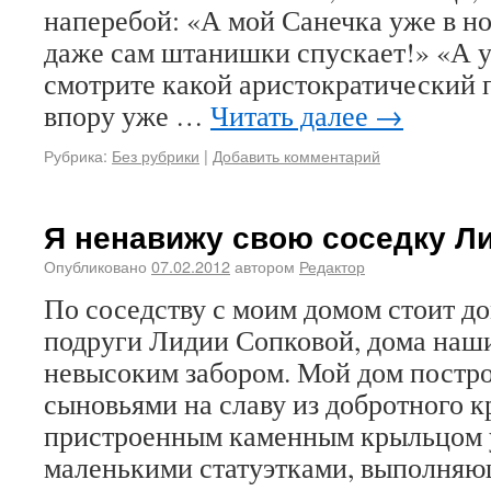
наперебой: «А мой Санечка уже в но
даже сам штанишки спускает!» «А 
смотрите какой аристократический 
впору уже …
Читать далее
→
Рубрика:
Без рубрики
|
Добавить комментарий
Я ненавижу свою соседку Ли
Опубликовано
07.02.2012
автором
Редактор
По соседству с моим домом стоит д
подруги Лидии Сопковой, дома наш
невысоким забором. Мой дом постр
сыновьями на славу из добротного к
пристроенным каменным крыльцом
маленькими статуэтками, выполняю