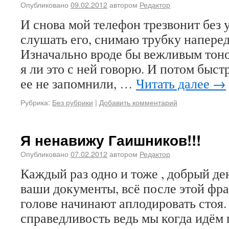
Опубликовано
09.02.2012
автором
Редактор
И снова мой телефон трезвонит без ус
слушать его, снимаю трубку наперед
Изначально вроде бы вежливым тон
я ли это с ней говорю. И потом быст
ее не запомнили, …
Читать далее
→
Рубрика:
Без рубрики
|
Добавить комментарий
Я ненавижу Гаишников!!!
Опубликовано
07.02.2012
автором
Редактор
Каждый раз одно и тоже , добрый де
ваши документы, всё после этой фра
голове начинают аплодировать стоя.
справедливость ведь мы когда идём 